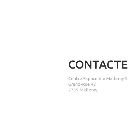
CONTACTE
Centre Espace Vie Malleray 
Grand-Rue 47
2735 Malleray