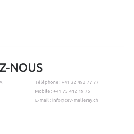
Z-NOUS
SA
Téléphone : +41 32 492 77 77
Mobile : +41
75 412 19 75
E-mail :
info@cev-malleray.ch