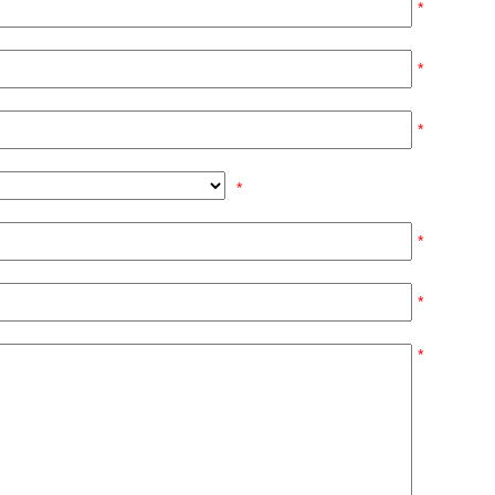
*
*
*
*
*
*
*